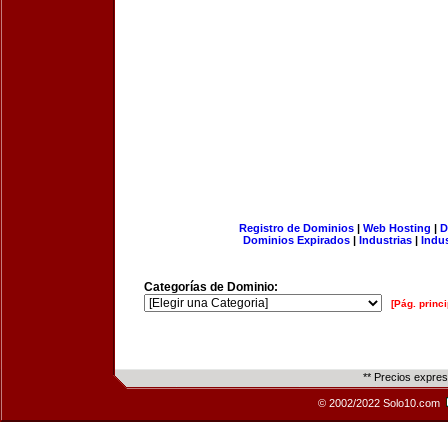
Registro de Dominios
|
Web Hosting
|
D
Dominios Expirados
|
Industrias
|
Indu
Categorías de Dominio:
[Pág. princi
** Precios expre
© 2002/2022 Solo10.com