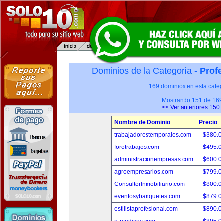
Dominios de la Categoría -
Prof
169 dominios en esta categ
Mostrando 151 de 16
<< Ver anteriores 150
Nombre de Dominio
Precio
trabajadorestemporales.com
$380.
forotrabajos.com
$495.
administracionempresas.com
$600.
agroempresarios.com
$799.
ConsultorInmobiliario.com
$800.
eventosybanquetes.com
$879.
estilistaprofesional.com
$890.