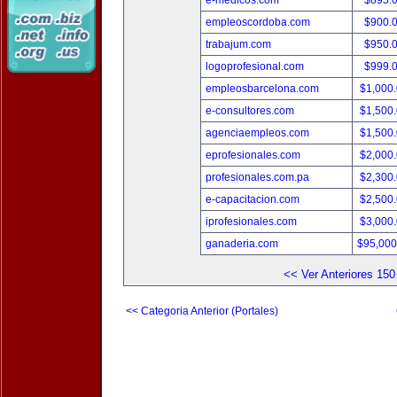
e-medicos.com
$895.
empleoscordoba.com
$900.
trabajum.com
$950.
logoprofesional.com
$999.
empleosbarcelona.com
$1,000
e-consultores.com
$1,500
agenciaempleos.com
$1,500
eprofesionales.com
$2,000
profesionales.com.pa
$2,300
e-capacitacion.com
$2,500
iprofesionales.com
$3,000
ganaderia.com
$95,000
<< Ver Anteriores 150
<< Categoria Anterior (Portales)