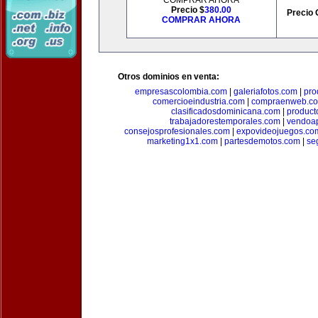
COMPRAR AHORA
Precio $
380.00
Precio 
COMPRAR AHORA
Otros dominios en venta:
empresascolombia.com
|
galeriafotos.com
|
pro
comercioeindustria.com
|
compraenweb.c
clasificadosdominicana.com
|
product
trabajadorestemporales.com
|
vendoa
consejosprofesionales.com
|
expovideojuegos.co
marketing1x1.com
|
partesdemotos.com
|
se