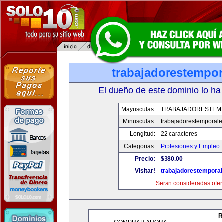
trabajadorestempo
El dueño de este dominio lo ha
Mayusculas:
TRABAJADORESTEM
Minusculas:
trabajadorestemporal
Longitud:
22 caracteres
Categorias:
Profesiones y Empleo
Precio:
$380.00
Visitar!
trabajadorestempora
Serán consideradas ofer
R