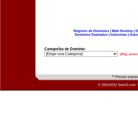
Registro de Dominios
|
Web Hosting
|
D
Dominios Expirados
|
Industrias
|
Indu
Categorías de Dominio:
[Pág. princi
** Precios expre
© 2002/2022 Solo10.com