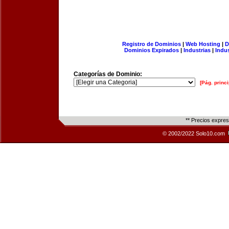
Registro de Dominios
|
Web Hosting
|
D
Dominios Expirados
|
Industrias
|
Indu
Categorías de Dominio:
[Pág. princi
** Precios expre
© 2002/2022 Solo10.com