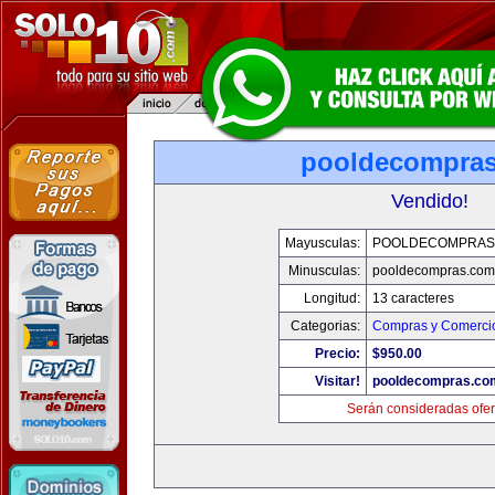
pooldecompra
Vendido!
Mayusculas:
POOLDECOMPRAS
Minusculas:
pooldecompras.com
Longitud:
13 caracteres
Categorias:
Compras y Comercio
Precio:
$950.00
Visitar!
pooldecompras.co
Serán consideradas ofer