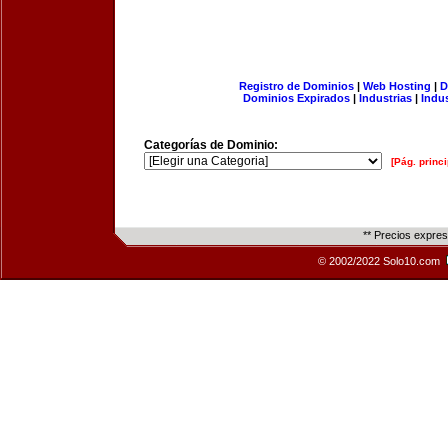
Registro de Dominios
|
Web Hosting
|
D
Dominios Expirados
|
Industrias
|
Indu
Categorías de Dominio:
[Pág. princi
** Precios expre
© 2002/2022 Solo10.com