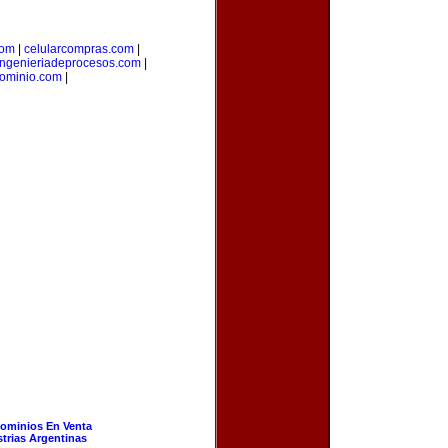
com
|
celularcompras.com
|
ingenieriadeprocesos.com
|
dominio.com
|
ominios En Venta
strias Argentinas