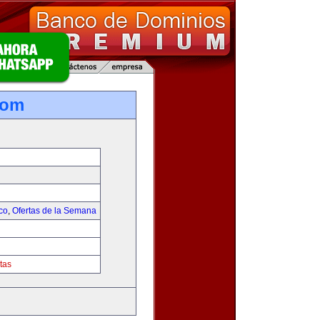
com
co
,
Ofertas de la Semana
tas