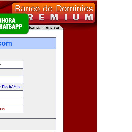
.com
M
 ElectrÃ³nico
!
tas