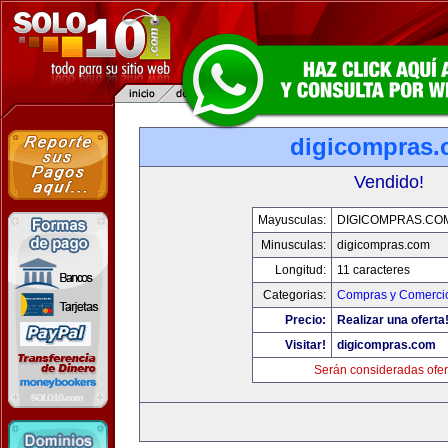
digicompras
Vendido!
Mayusculas:
DIGICOMPRAS.CO
Minusculas:
digicompras.com
Longitud:
11 caracteres
Categorias:
Compras y Comercio
Precio:
Realizar una oferta
Visitar!
digicompras.com
Serán consideradas ofer