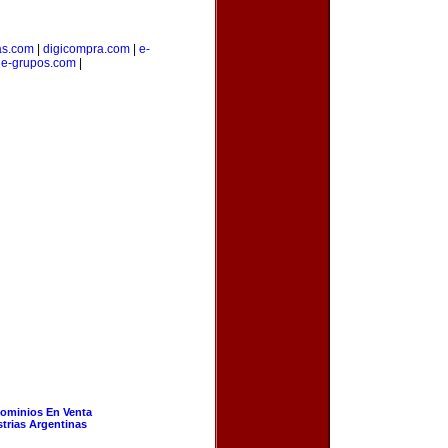
as.com
|
digicompra.com
|
e-
|
e-grupos.com
|
ominios En Venta
strias Argentinas