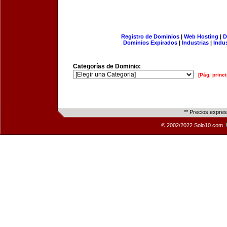
Registro de Dominios
|
Web Hosting
|
D
Dominios Expirados
|
Industrias
|
Indu
Categorías de Dominio:
[Pág. princi
** Precios expre
© 2002/2022 Solo10.com