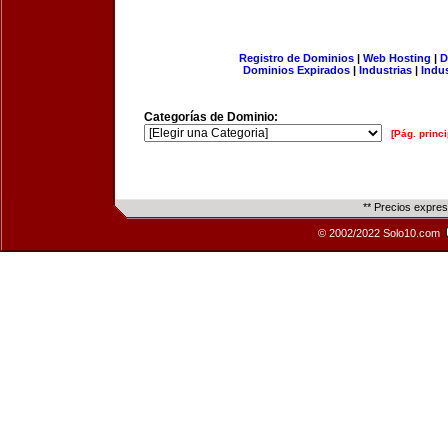
Registro de Dominios
|
Web Hosting
|
D
Dominios Expirados
|
Industrias
|
Indu
Categorías de Dominio:
[Pág. princi
** Precios expre
© 2002/2022 Solo10.com