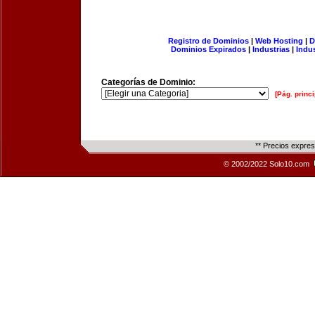
Registro de Dominios
|
Web Hosting
|
D
Dominios Expirados
|
Industrias
|
Indu
Categorías de Dominio:
[Pág. princi
** Precios expre
© 2002/2022 Solo10.com