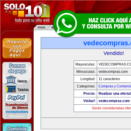
vedecompras
Vendido!
Mayusculas:
VEDECOMPRAS.C
Minusculas:
vedecompras.com
Longitud:
11 caracteres
Categorias:
Compras y Comercio
Precio:
Realizar una oferta
Visitar!
vedecompras.com
Serán consideradas ofer