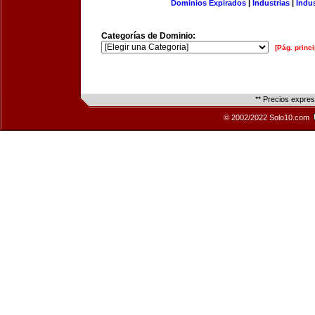
Dominios Expirados
|
Industrias
|
Indu
Categorías de Dominio:
[Pág. princi
** Precios expre
© 2002/2022 Solo10.com