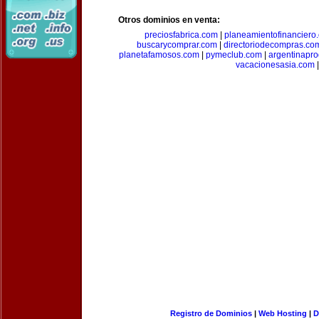
Otros dominios en venta:
preciosfabrica.com
|
planeamientofinanciero
buscarycomprar.com
|
directoriodecompras.co
planetafamosos.com
|
pymeclub.com
|
argentinapro
vacacionesasia.com
|
Registro de Dominios
|
Web Hosting
|
D