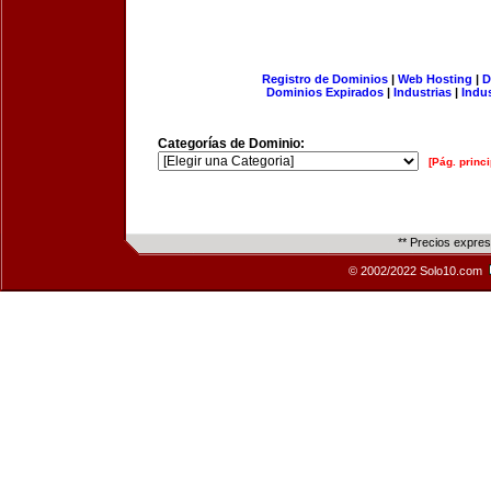
Registro de Dominios
|
Web Hosting
|
D
Dominios Expirados
|
Industrias
|
Indu
Categorías de Dominio:
[Pág. princi
** Precios expre
© 2002/2022 Solo10.com