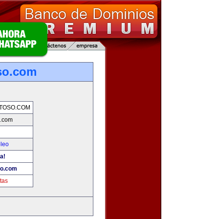
so.com
TOSO.COM
o.com
pleo
a!
so.com
tas