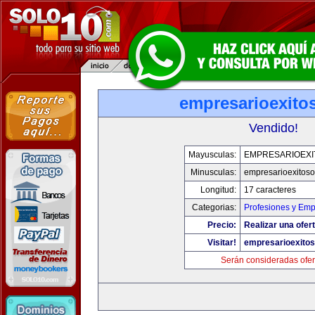
empresarioexito
Vendido!
Mayusculas:
EMPRESARIOEXI
Minusculas:
empresarioexitos
Longitud:
17 caracteres
Categorias:
Profesiones y Em
Precio:
Realizar una ofert
Visitar!
empresarioexito
Serán consideradas ofer