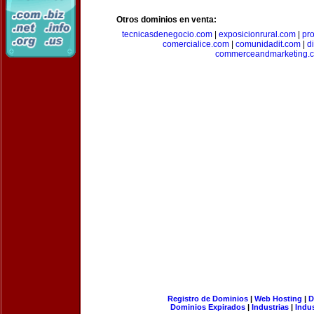
Otros dominios en venta:
tecnicasdenegocio.com
|
exposicionrural.com
|
pr
comercialice.com
|
comunidadit.com
|
d
commerceandmarketing.
Registro de Dominios
|
Web Hosting
|
D
Dominios Expirados
|
Industrias
|
Indu