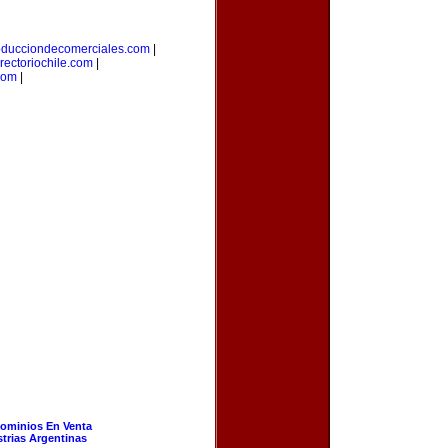
oducciondecomerciales.com
|
irectoriochile.com
|
com
|
ominios En Venta
strias Argentinas