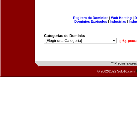
Registro de Dominios
|
Web Hosting
|
D
Dominios Expirados
|
Industrias
|
Indu
Categorías de Dominio:
[Pág. princi
** Precios expre
© 2002/2022 Solo10.com