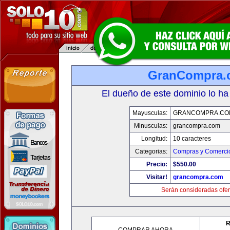
GranCompra.
El dueño de este dominio lo ha
Mayusculas:
GRANCOMPRA.CO
Minusculas:
grancompra.com
Longitud:
10 caracteres
Categorias:
Compras y Comercio
Precio:
$550.00
Visitar!
grancompra.com
Serán consideradas ofer
R