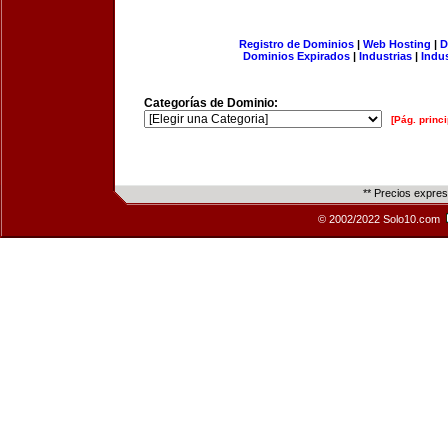
Registro de Dominios
|
Web Hosting
|
D
Dominios Expirados
|
Industrias
|
Indu
Categorías de Dominio:
[Pág. princi
** Precios expre
© 2002/2022 Solo10.com