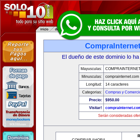
CompraInterne
El dueño de este dominio lo ha
Mayusculas:
COMPRAINTERNET
Minusculas:
comprainternet.com
Longitud:
14 caracteres
Categorias:
Compras y Comercio
Precio:
$950.00
Visitar!
comprainternet.co
Serán consideradas ofer
R