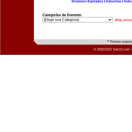
Dominios Expirados
|
Industrias
|
Indu
Categorías de Dominio:
[Pág. princi
** Precios expre
© 2002/2022 Solo10.com