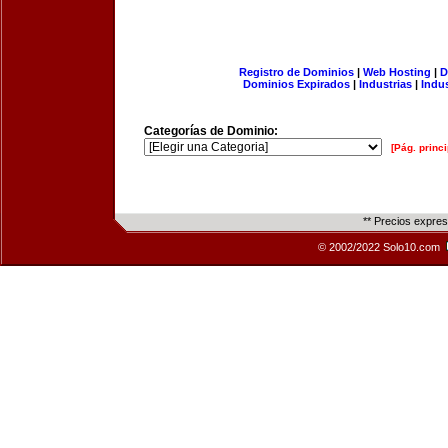
Registro de Dominios
|
Web Hosting
|
D
Dominios Expirados
|
Industrias
|
Indu
Categorías de Dominio:
[Pág. princi
** Precios expre
© 2002/2022 Solo10.com