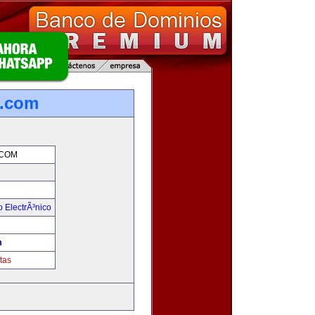
.com
COM
 ElectrÃ³nico
!
m
tas