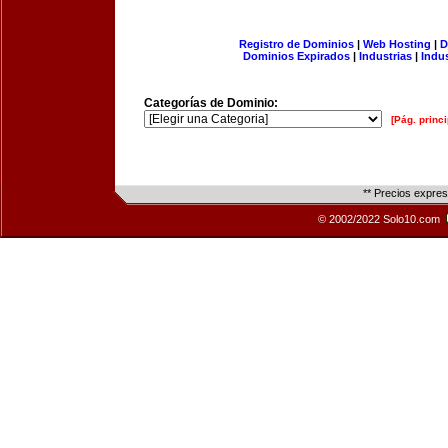
Registro de Dominios
|
Web Hosting
|
D
Dominios Expirados
|
Industrias
|
Indu
Categorías de Dominio:
[Pág. princi
** Precios expre
© 2002/2022 Solo10.com