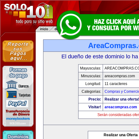
AreaCompras
El dueño de este dominio lo ha
Mayusculas:
AREACOMPRAS.C
Minusculas:
areacompras.com
Longitud:
11 caracteres
Categorias:
Compras y Comercio
Precio:
Realizar una oferta
Visitar!
areacompras.com
Serán consideradas ofer
Realizar una Oferta