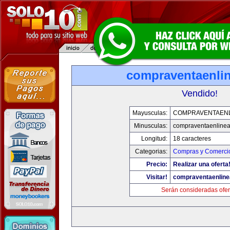
compraventaenli
Vendido!
Mayusculas:
COMPRAVENTAENL
Minusculas:
compraventaenline
Longitud:
18 caracteres
Categorias:
Compras y Comercio
Precio:
Realizar una oferta
Visitar!
compraventaenlin
Serán consideradas ofer