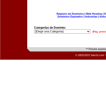
Registro de Dominios
|
Web Hosting
|
D
Dominios Expirados
|
Industrias
|
Indu
Categorías de Dominio:
[Pág. princi
** Precios expre
© 2002/2022 Solo10.com