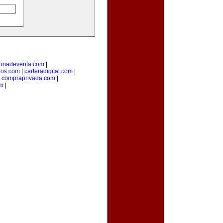
onadeventa.com
|
dos.com
|
carteradigital.com
|
|
compraprivada.com
|
om
|