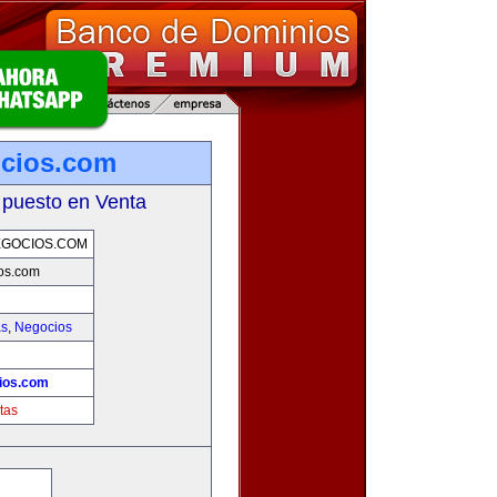
ocios.com
 puesto en Venta
EGOCIOS.COM
os.com
as
,
Negocios
ios.com
tas